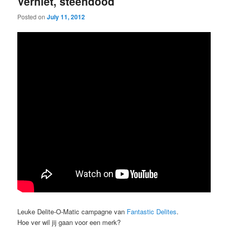
Verniet, steendood
Posted on
July 11, 2012
Leuke Delite-O-Matic campagne van
Fantastic Delites
.
Hoe ver wil jij gaan voor een merk?