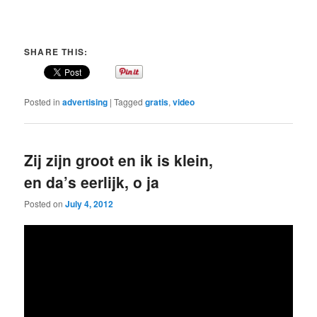
SHARE THIS:
Posted in
advertising
|
Tagged
gratis
,
video
Zij zijn groot en ik is klein,
en da’s eerlijk, o ja
Posted on
July 4, 2012