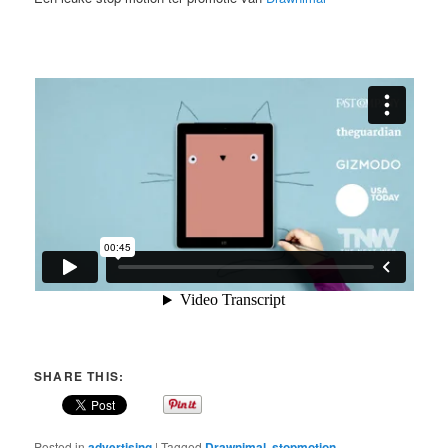
SHARE THIS:
Posted in
advertising
|
Tagged
Drawnimal
,
stopmotion