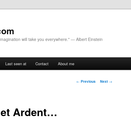
com
 Imagination will take you everywhere." — Albert Einstein
Last seen at
Contact
About me
Post navigation
←
Previous
Next
→
iet Ardent…