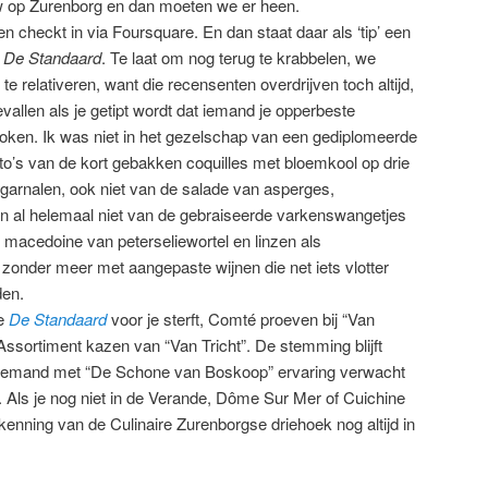
euw op Zurenborg en dan moeten we er heen.
 en checkt in via Foursquare. En dan staat daar als ‘tip’ een
r
De Standaard
. Te laat om nog terug te krabbelen, we
e relativeren, want die recensenten overdrijven toch altijd,
allen als je getipt wordt dat iemand je opperbeste
koken. Ik was niet in het gezelschap van een gediplomeerde
oto’s van de kort gebakken coquilles met bloemkool op drie
 garnalen, ook niet van de salade van asperges,
 al helemaal niet van de gebraiseerde varkenswangetjes
n macedoine van peterseliewortel en linzen als
zonder meer met aangepaste wijnen die net iets vlotter
en.
de
De Standaard
voor je sterft, Comté proeven bij “Van
n Assortiment kazen van “Van Tricht”. De stemming blijft
 iemand met “De Schone van Boskoop” ervaring verwacht
. Als je nog niet in de Verande, Dôme Sur Mer of Cuichine
kenning van de Culinaire Zurenborgse driehoek nog altijd in