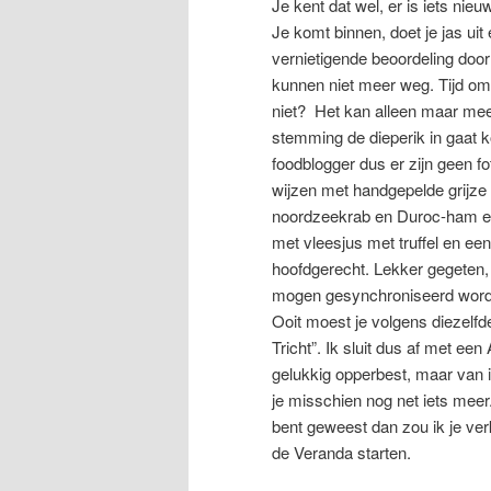
Je kent dat wel, er is iets ni
Je komt binnen, doet je jas uit
vernietigende beoordeling doo
kunnen niet meer weg. Tijd om t
niet? Het kan alleen maar meev
stemming de dieperik in gaat 
foodblogger dus er zijn geen f
wijzen met handgepelde grijze
noordzeekrab en Duroc-ham en
met vleesjus met truffel en ee
hoofdgerecht. Lekker gegeten, 
mogen gesynchroniseerd word
Ooit moest je volgens diezelf
Tricht”. Ik sluit dus af met ee
gelukkig opperbest, maar van
je misschien nog net iets meer
bent geweest dan zou ik je ver
de Veranda starten.