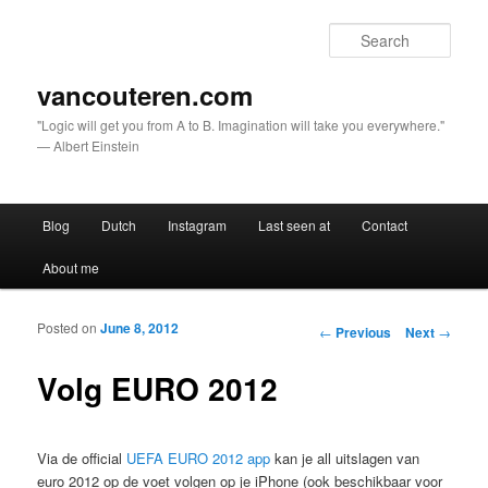
Sear
vancouteren.com
"Logic will get you from A to B. Imagination will take you everywhere."
— Albert Einstein
Main menu
Blog
Dutch
Instagram
Last seen at
Contact
Skip to primary content
Skip to secondary content
About me
Posted on
June 8, 2012
Post navigation
←
Previous
Next
→
Volg EURO 2012
Via de official
UEFA EURO 2012 app
kan je all uitslagen van
euro 2012 op de voet volgen op je iPhone (ook beschikbaar voor